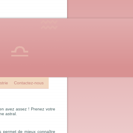
strie
Contactez-nous
 en avez assez ! Prenez votre
me astral.
us permet de mieux connaître