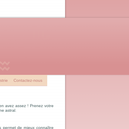
strie
Contactez-nous
 en avez assez ! Prenez votre
me astral.
us permet de mieux connaître