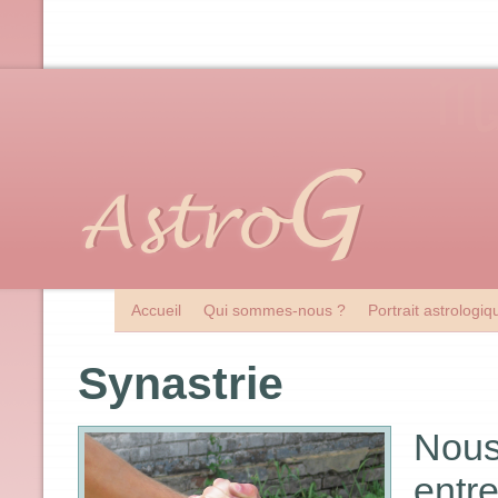
Accueil
Qui sommes-nous ?
Portrait astrologi
Synastrie
Nous
ent