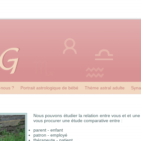
nous ?
Portrait astrologique de bébé
Thème astral adulte
Syna
Nous pouvons étudier la relation entre vous et et une
vous procurer une étude comparative entre :
parent - enfant
patron - employé
thérapeute - patient