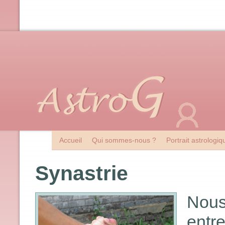
Accueil
Qui sommes-nous ?
Portrait astrologi
Synastrie
Nous
ent