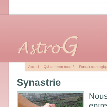
Accueil
Qui sommes-nous ?
Portrait astrologi
Synastrie
Nous
ent