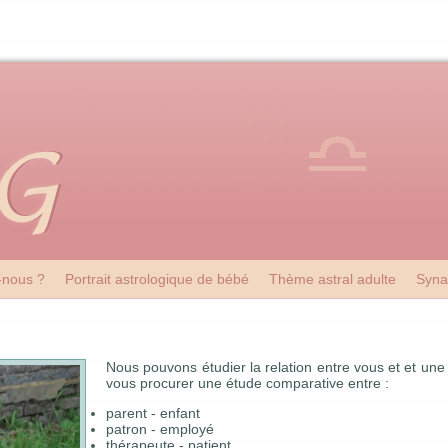
nous ?
Portrait astrologique de bébé
Thème astral adulte
Syna
Nous pouvons étudier la relation entre vous et et une
vous procurer une étude comparative entre :
parent - enfant
patron - employé
thérapeute - patient