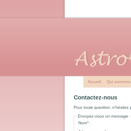
Accueil
Qui sommes-
Contactez-nous
Pour toute question, n'hésitez
Envoyez-nous un message
Nom* :