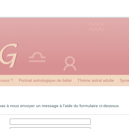
nous ?
Portrait astrologique de bébé
Thème astral adulte
Syna
 pas à nous envoyer un message à l'aide du formulaire ci-dessous.