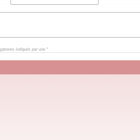
gatoires indiqués par une *