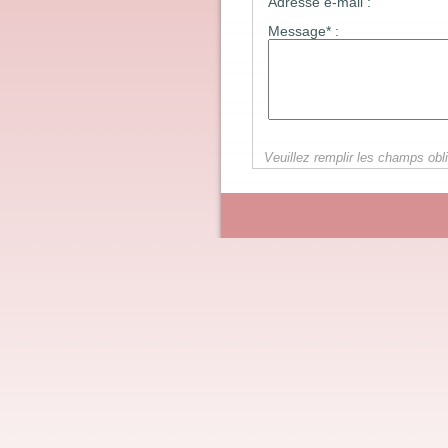
Adresse e-mail :
Message* :
Veuillez remplir les champs obli