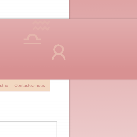
strie
Contactez-nous