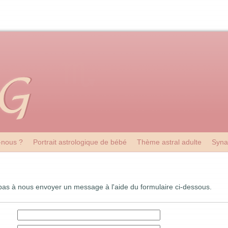
nous ?
Portrait astrologique de bébé
Thème astral adulte
Syna
 pas à nous envoyer un message à l'aide du formulaire ci-dessous.