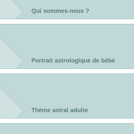
Qui sommes-nous ?
Portrait astrologique de bébé
Thème astral adulte