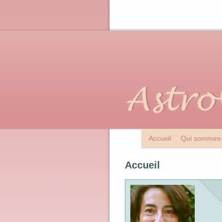
Accueil
Qui sommes-
Accueil